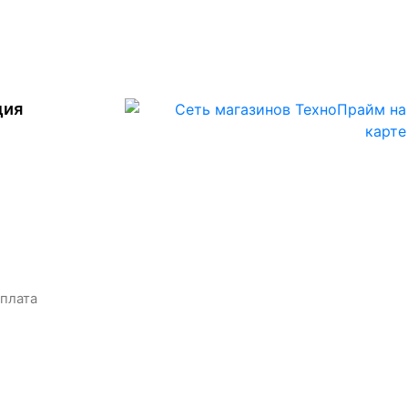
ция
оплата