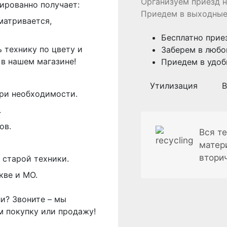
Организуем приезд н
ированно получает:
Приедем в выходные
матривается,
Бесплатно прие
 технику по цвету и
Заберем в любо
в нашем магазине!
Приедем в удоб
Утилизация
В
ри необходимости.
.
ов.
Вся те
матер
втори
 старой техники.
кве и МО.
ли? Звоните – мы
м покупку или продажу!