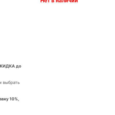
Нет в наличии
СКИДКА до
м выбрать
авку 10%,