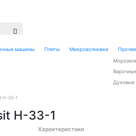
изация
Доставка и оплата
Контакты
ечные машины
Плиты
Микроволновки
Прочее
Морозил
Варочные
Духовые
t H-33-1
it H-33-1
Характеристики