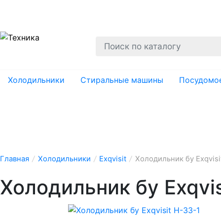
О нас
Гарантии
Ремонт
Вывоз
Утил
Холодильники
Стиральные машины
Посудомо
Главная
/
Холодильники
/
Exqvisit
/
Холодильник бу Exqvisi
Холодильник бу Exqvis