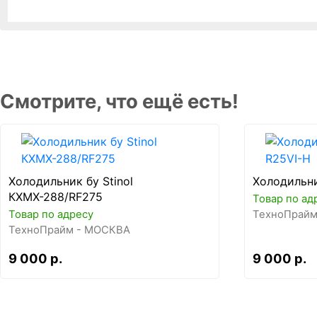
Смотрите, что ещё есть!
Холодильник бу Stinol
Холодильни
КХМХ-288/RF275
Товар по ад
Товар по адресу
ТехноПрайм
ТехноПрайм - МОСКВА
9 000 р.
9 000 р.