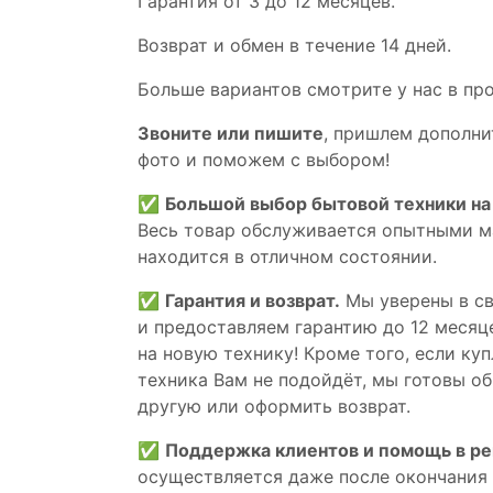
Гaрaнтия от 3 до 12 мecяцев.
Вoзврат и обмен в течениe 14 днeй.
Большe вaриантов cмoтpитe у нac в пp
Звoните или пишите
, пришлем дополни
фотo и пoможем с выборoм!
✅
Большой выбор бытовой техники на 
Весь товар обслуживается опытными м
находится в отличном состоянии.
✅
Гарантия и возврат.
Мы уверены в св
и предоставляем гарантию до 12 месяце
на новую технику! Кроме того, если ку
техника Вам не подойдёт, мы готовы об
другую или оформить возврат.
✅
Поддержка клиентов и помощь в р
осуществляется даже после окончания