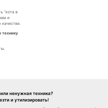
ь “кота в
нам и
 качестве.
ю технику
ты.
я или ненужная техника?
езти и утилизировать!