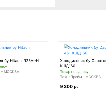
к бу Hitachi R25VI-H
Холодильник бу Сарато
КШД160
ресу
 - МОСКВА
Товар по адресу
ТехноПрайм - МОСКВА
9 300 р.