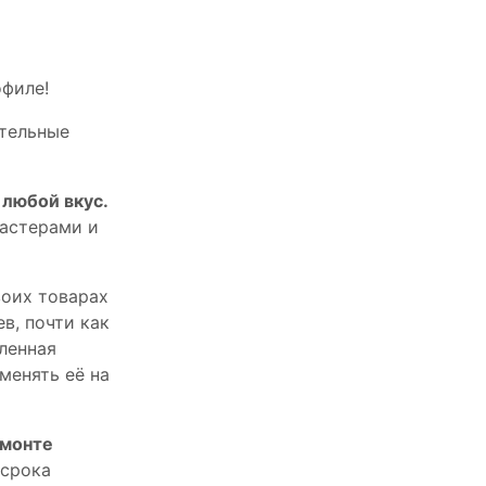
офилe!
тельныe
любой вкус.
астерами и
оих товарах
в, почти как
пленная
менять её на
емонте
 срока