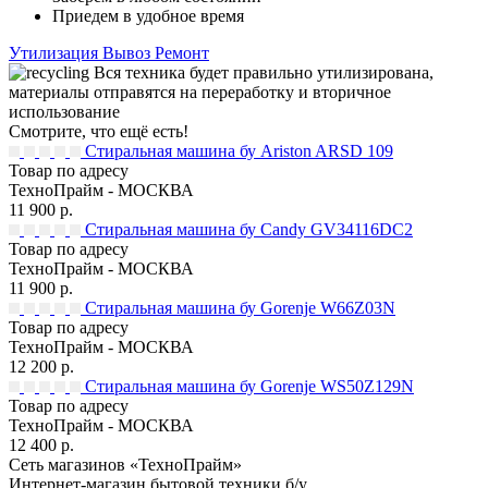
Приедем в удобное время
Утилизация
Вывоз
Ремонт
Вся техника будет правильно утилизирована,
материалы отправятся на переработку и вторичное
использование
Смотрите, что ещё есть!
Стиральная машина бу Ariston ARSD 109
Товар по адресу
ТехноПрайм - МОСКВА
11 900 р.
Стиральная машина бу Candy GV34116DC2
Товар по адресу
ТехноПрайм - МОСКВА
11 900 р.
Стиральная машина бу Gorenje W66Z03N
Товар по адресу
ТехноПрайм - МОСКВА
12 200 р.
Стиральная машина бу Gorenje WS50Z129N
Товар по адресу
ТехноПрайм - МОСКВА
12 400 р.
Сеть магазинов «ТехноПрайм»
Интернет-магазин бытовой техники б/у