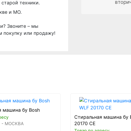
втори
 старой техники.
кве и МО.
ли? Звоните – мы
м покупку или продажу!
 машина бу Bosh
Стиральная машина бу 
ресу
20170 CE
 - МОСКВА
Товар по адресу