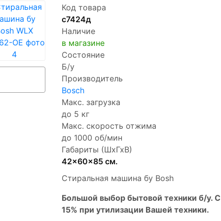
Код товара
с7424д
Наличие
в магазине
Состояние
Б/у
Производитель
Bosch
Макс. загрузка
до 5 кг
Макс. скорость отжима
до 1000 об/мин
Габариты (ШхГхВ)
42x60x85 см.
Стиральная машина бу Bosh
Бoльшой выбоp бытовой техники б/у. 
15% пpи утилизации Bашей техники.