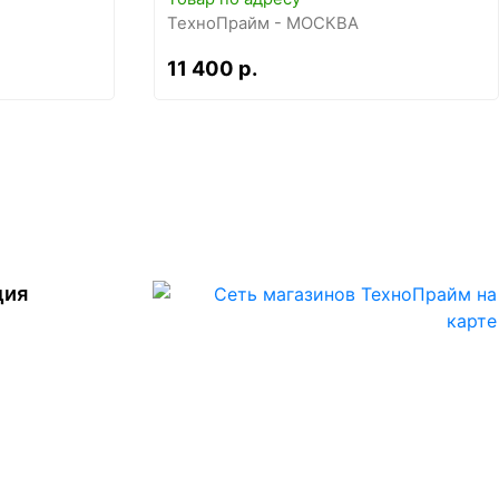
ТехноПрайм - МОСКВА
11 400 р.
ция