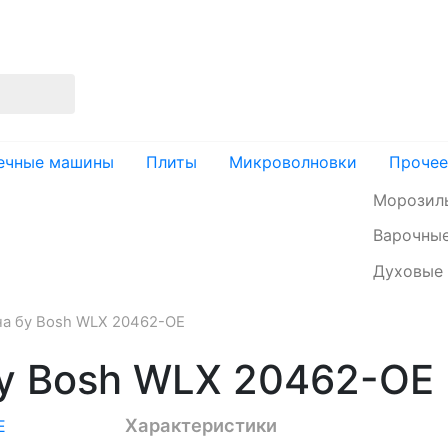
изация
Доставка и оплата
Контакты
ечные машины
Плиты
Микроволновки
Прочее
Морозил
Варочные
Духовые
а бу Bosh WLX 20462-OE
у Bosh WLX 20462-OE
Характеристики