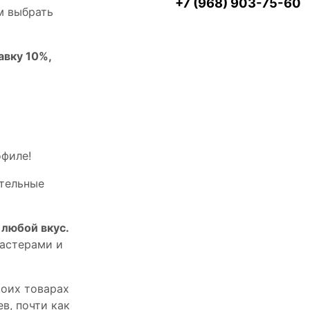
+7 (968) 903-75-60
м выбрать
авку 10%,
офилe!
тельныe
любой вкус.
астерами и
оих товарах
в, почти как