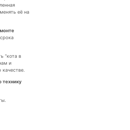
пленная
менять её на
емонте
 срока
ь “кота в
нам и
 качестве.
ю технику
ты.