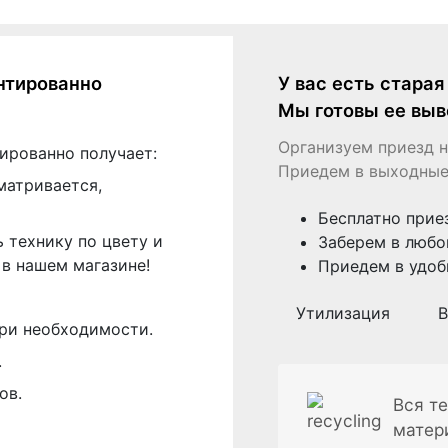
нтированно
У вас есть стара
Мы готовы ее выв
Организуем приезд н
ированно получает:
Приедем в выходные
матривается,
Бесплатно прие
 технику по цвету и
Заберем в любо
в нашем магазине!
Приедем в удоб
Утилизация
В
ри необходимости.
.
ов.
Вся те
матер