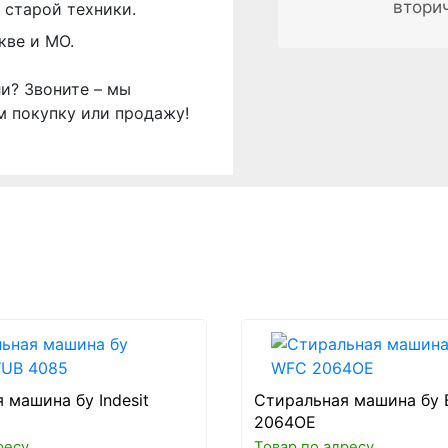
втори
 старой техники.
кве и МО.
ли? Звоните – мы
м покупку или продажу!
 машина бу Indesit
Стиральная машина бу 
2064OE
ресу
Товар по адресу