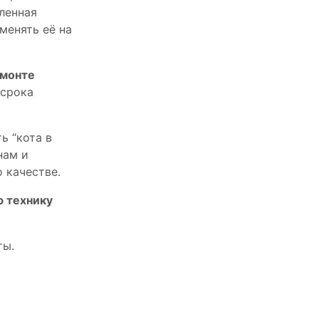
пленная
менять её на
емонте
 срока
ь “кота в
нам и
 качестве.
ю технику
ты.