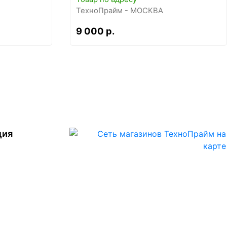
ТехноПрайм - МОСКВА
9 000 р.
ция