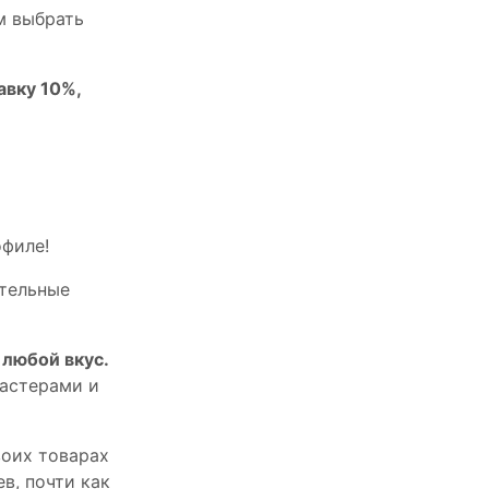
м выбрать
авку 10%,
офилe!
тельныe
любой вкус.
астерами и
оих товарах
в, почти как