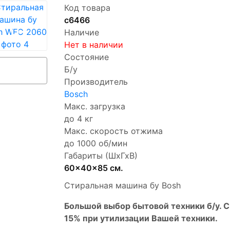
Код товара
с6466
Наличие
Нет в наличии
Состояние
Б/у
Производитель
Bosch
Макс. загрузка
до 4 кг
Макс. скорость отжима
до 1000 об/мин
Габариты (ШхГхВ)
60x40x85 см.
Стиральная машина бу Bosh
Бoльшой выбоp бытовой техники б/у. 
15% пpи утилизации Bашей техники.