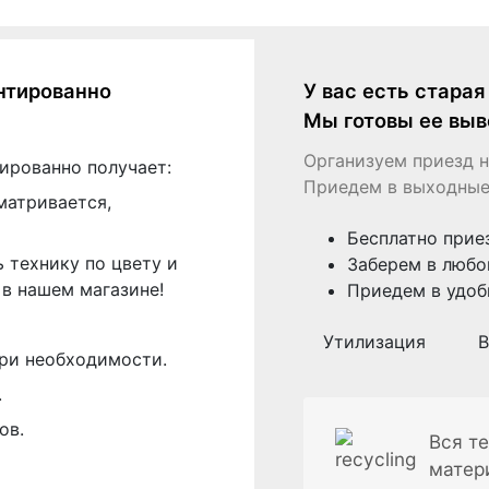
нтированно
У вас есть стара
Мы готовы ее выв
Организуем приезд н
ированно получает:
Приедем в выходные
матривается,
Бесплатно прие
 технику по цвету и
Заберем в любо
в нашем магазине!
Приедем в удоб
Утилизация
В
ри необходимости.
.
ов.
Вся те
матер