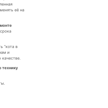
пленная
менять её на
емонте
 срока
ь “кота в
нам и
 качестве.
ю технику
ты.