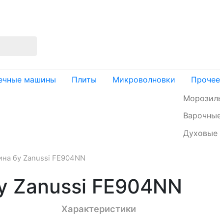
изация
Доставка и оплата
Контакты
ечные машины
Плиты
Микроволновки
Прочее
Морозил
Варочные
Духовые
на бу Zanussi FE904NN
у Zanussi FE904NN
Характеристики