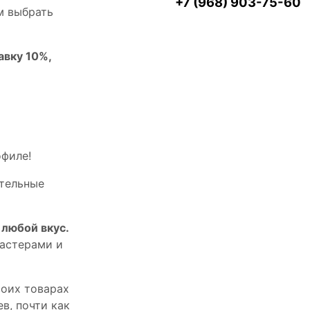
+7 (968) 903-75-60
м выбрать
авку 10%,
офилe!
тельныe
любой вкус.
астерами и
оих товарах
в, почти как