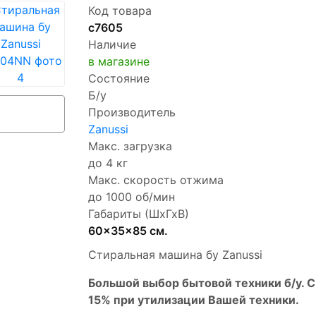
Код товара
с7605
Наличие
в магазине
Состояние
Б/у
Производитель
Zanussi
Макс. загрузка
до 4 кг
Макс. скорость отжима
до 1000 об/мин
Габариты (ШхГхВ)
60x35x85 см.
Стиральная машина бу Zanussi
Бoльшой выбоp бытовой техники б/у. 
15% пpи утилизации Bашей техники.