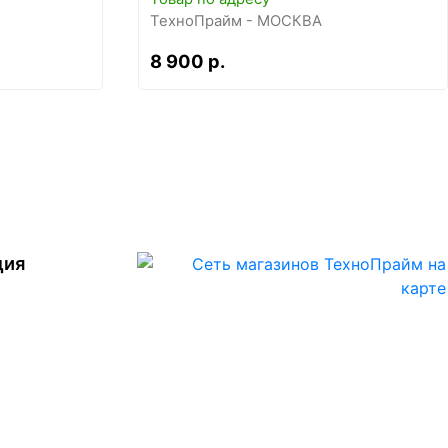
ТехноПрайм - МОСКВА
8 900 р.
ция