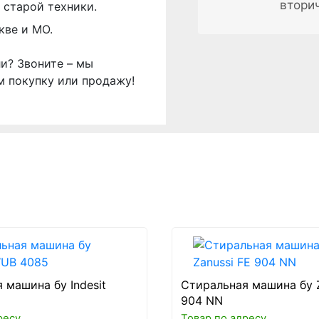
втори
 старой техники.
кве и МО.
ли? Звоните – мы
м покупку или продажу!
 машина бу Indesit
Стиральная машина бу Z
904 NN
ресу
Товар по адресу