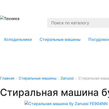
О нас
Гарантии
Ремонт
Вывоз
Утил
Холодильники
Стиральные машины
Посудомо
Главная
/
Стиральные машины
/
Zanussi
/
Стиральная маши
Стиральная машина б