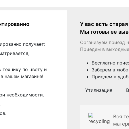
нтированно
У вас есть стара
Мы готовы ее выв
Организуем приезд н
ированно получает:
Приедем в выходные
матривается,
Бесплатно прие
 технику по цвету и
Заберем в любо
в нашем магазине!
Приедем в удоб
Утилизация
В
ри необходимости.
.
ов.
Вся те
матер