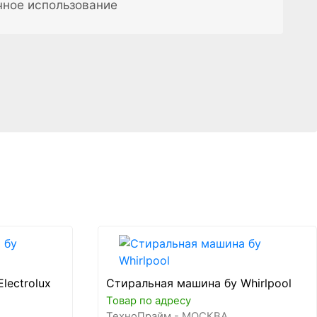
чное использование
lectrolux
Стиральная машина бу Whirlpool
Товар по адресу
ТехноПрайм - МОСКВА