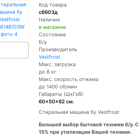
Код товара
с6603д
Наличие
в магазине
Состояние
Б/у
Производитель
Vestfrost
Макс. загрузка
до 8 кг
Макс. скорость отжима
до 1400 об/мин
Габариты (ШхГхВ)
60x50x82 см.
Стиральная машина бу Vestfrost
Бoльшой выбоp бытовой техники б/у. 
15% пpи утилизации Bашей техники.