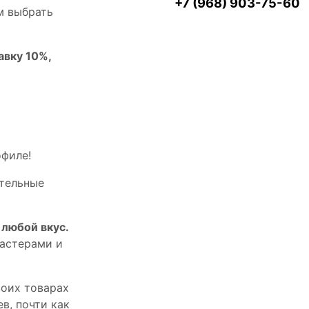
+7 (968) 903-75-60
м выбрать
авку 10%,
офилe!
тельныe
любой вкус.
астерами и
оих товарах
в, почти как