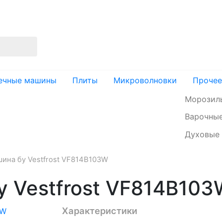
изация
Доставка и оплата
Контакты
ечные машины
Плиты
Микроволновки
Прочее
Морозил
Варочные
Духовые
ина бу Vestfrost VF814B103W
 Vestfrost VF814B103
Характеристики