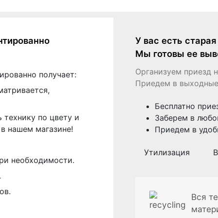
нтированно
У вас есть стара
Мы готовы ее выв
Организуем приезд н
ированно получает:
Приедем в выходные
матривается,
Бесплатно прие
 технику по цвету и
Заберем в любо
в нашем магазине!
Приедем в удоб
Утилизация
В
ри необходимости.
.
ов.
Вся те
матер