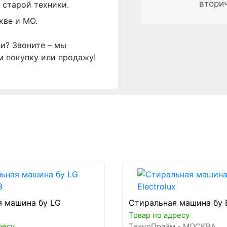
втори
 старой техники.
кве и МО.
ли? Звоните – мы
м покупку или продажу!
я машина бу LG
Стиральная машина бу E
Товар по адресу
ресу
ТехноПрайм - МОСКВА