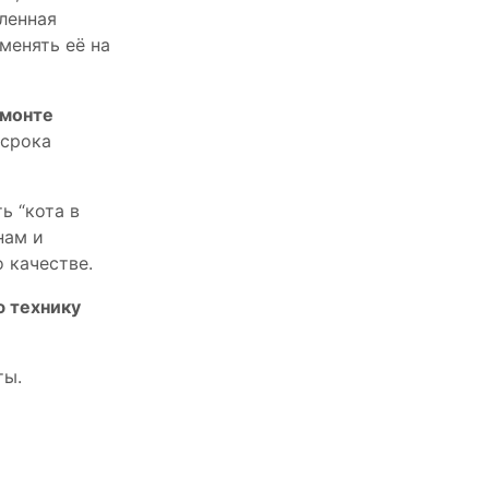
пленная
менять её на
емонте
 срока
ь “кота в
нам и
 качестве.
ю технику
ты.