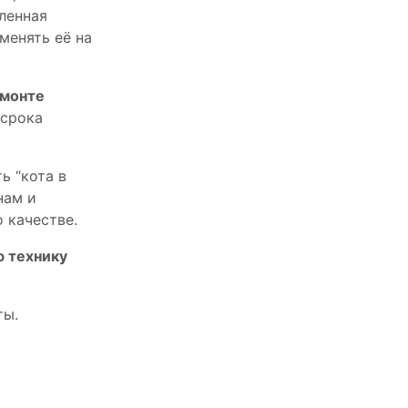
пленная
менять её на
емонте
 срока
ь “кота в
нам и
 качестве.
ю технику
ты.