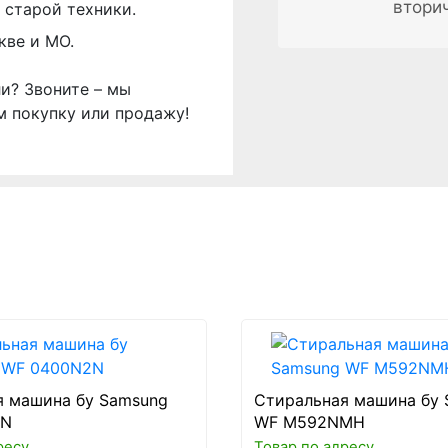
втори
 старой техники.
кве и МО.
ли? Звоните – мы
м покупку или продажу!
я машина бу Samsung
Стиральная машина бу 
2N
WF M592NMH
ресу
Товар по адресу