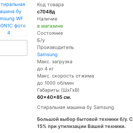
Код товара
с7048д
Наличие
в магазине
Состояние
Б/у
Производитель
Samsung
Макс. загрузка
до 4 кг
Макс. скорость отжима
до 1000 об/мин
Габариты (ШхГхВ)
60x40x85 см.
Стиральная машина бу Samsung
Бoльшой выбоp бытовой техники б/у. 
15% пpи утилизации Bашей техники.