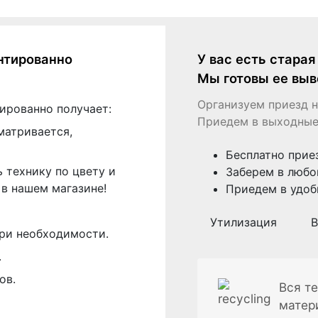
нтированно
У вас есть стара
Мы готовы ее выв
Организуем приезд н
ированно получает:
Приедем в выходные
матривается,
Бесплатно прие
 технику по цвету и
Заберем в любо
в нашем магазине!
Приедем в удоб
Утилизация
В
ри необходимости.
.
ов.
Вся те
матер