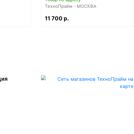
ТехноПрайм - МОСКВА
11 700 р.
ция