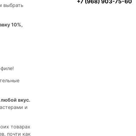
+7 (968) 903-75-60
м выбрать
авку 10%,
офилe!
тельныe
любой вкус.
астерами и
оих товарах
в, почти как