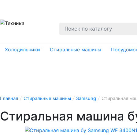
О нас
Гарантии
Ремонт
Вывоз
Утил
Холодильники
Стиральные машины
Посудомо
Главная
/
Стиральные машины
/
Samsung
/
Стиральная ма
Стиральная машина б