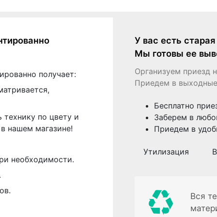
нтированно
У вас есть стара
Мы готовы ее выв
Организуем приезд н
ированно получает:
Приедем в выходные
матривается,
Бесплатно прие
 технику по цвету и
Заберем в любо
в нашем магазине!
Приедем в удоб
Утилизация
В
ри необходимости.
.
ов.
Вся те
матер