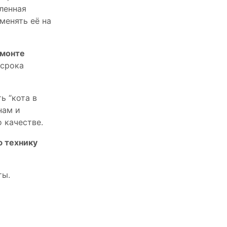
пленная
менять её на
емонте
 срока
ь “кота в
нам и
 качестве.
ю технику
ты.