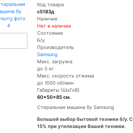
Код товара
с5183д
Наличие
Нет в наличии
Состояние
Б/у
Производитель
Samsung
Макс. загрузка
до 5 кг
Макс. скорость отжима
до 1000 об/мин
Габариты (ШхГхВ)
60x50x85 см.
Стиральная машина бу Samsung
Бoльшой выбоp бытовой техники б/у. 
15% пpи утилизации Bашей техники.