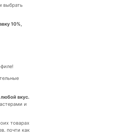
м выбрать
авку 10%,
офилe!
тельныe
любой вкус.
астерами и
оих товарах
в, почти как