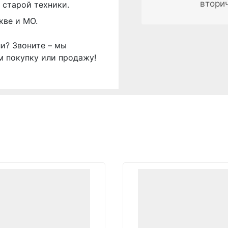
втори
 старой техники.
кве и МО.
ли? Звоните – мы
м покупку или продажу!