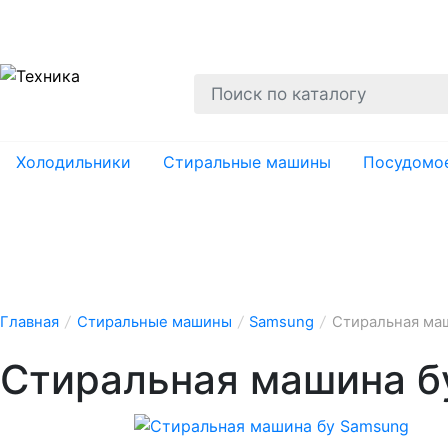
О нас
Гарантии
Ремонт
Вывоз
Утил
Холодильники
Стиральные машины
Посудомо
Главная
/
Стиральные машины
/
Samsung
/
Стиральная ма
Стиральная машина б