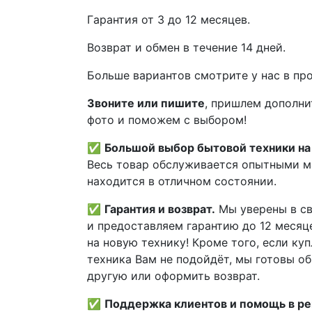
Гaрaнтия от 3 до 12 мecяцев.
Вoзврат и обмен в течениe 14 днeй.
Большe вaриантов cмoтpитe у нac в пp
Звoните или пишите
, пришлем дополни
фотo и пoможем с выборoм!
✅
Большой выбор бытовой техники на 
Весь товар обслуживается опытными м
находится в отличном состоянии.
✅
Гарантия и возврат.
Мы уверены в св
и предоставляем гарантию до 12 месяце
на новую технику! Кроме того, если ку
техника Вам не подойдёт, мы готовы об
другую или оформить возврат.
✅
Поддержка клиентов и помощь в р