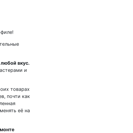
офилe!
тельныe
любой вкус.
астерами и
оих товарах
в, почти как
пленная
менять её на
емонте