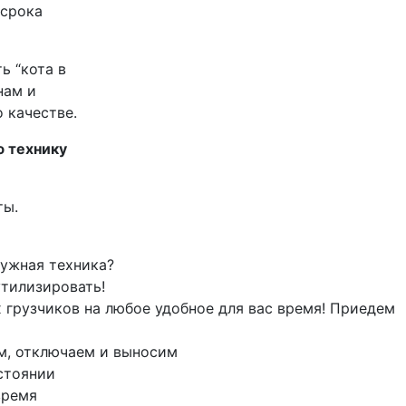
 срока
ь “кота в
нам и
 качестве.
ю технику
ты.
нужная техника?
утилизировать!
 грузчиков на любое удобное для вас время! Приедем
м, отключаем и выносим
стоянии
время