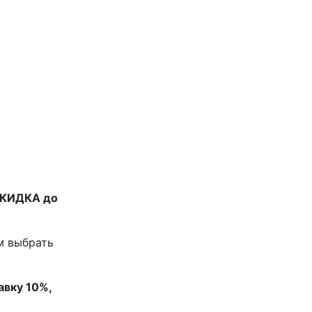
СКИДКА до
м выбрать
авку 10%,