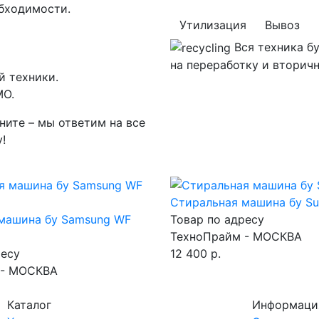
бходимости.
Утилизация
Вывоз
Вся техника б
на переработку и вторич
й техники.
МО.
ните – мы ответим на все
!
Стиральная машина бу S
машина бу Samsung WF
Товар по адресу
ТехноПрайм - МОСКВА
ресу
12 400 р.
 - МОСКВА
Каталог
Информаци