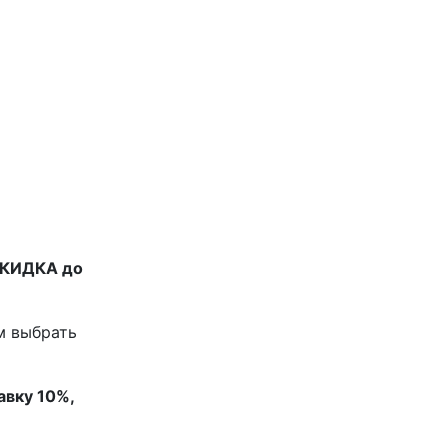
СКИДКА до
м выбрать
авку 10%,