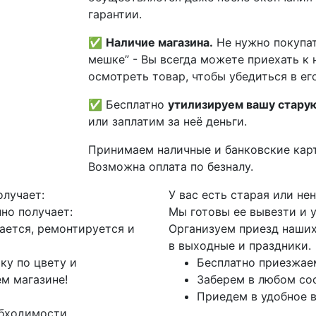
гарантии.
✅
Наличие магазина.
Не нужно покупат
мешке” - Вы всегда можете приехать к 
осмотреть товар, чтобы убедиться в его
✅ Бесплатно
утилизируем вашу стару
или заплатим за неё деньги.
Принимаем наличные и банковские кар
Возможна оплата по безналу.
олучает:
У вас есть старая или не
но получает:
Мы готовы ее вывезти и 
ается, ремонтируется и
Организуем приезд наших
в выходные и праздники.
ку по цвету и
Бесплатно приезжае
м магазине!
Заберем в любом со
Приедем в удобное 
бходимости.