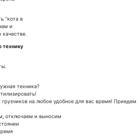
ь “кота в
нам и
 качестве.
ю технику
ты.
нужная техника?
утилизировать!
 грузчиков на любое удобное для вас время! Приедем
м, отключаем и выносим
стоянии
время