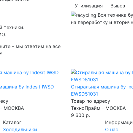
Утилизация
Вывоз
Вся техника б
на переработку и вторич
й техники.
МО.
ните – мы ответим на все
!
ашина бу Indesit IWSD
Стиральная машина бу Ind
EWSD51031
ресу
Товар по адресу
 - МОСКВА
ТехноПрайм - МОСКВА
9 600 р.
Каталог
Информаци
Холодильники
О нас