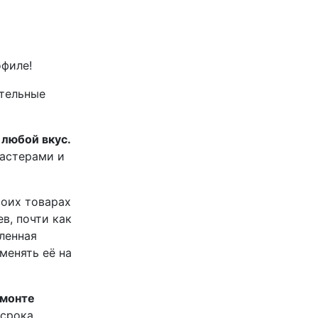
офилe!
тельныe
любой вкус.
астерами и
оих товарах
в, почти как
пленная
менять её на
емонте
 срока