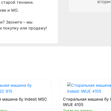
втори
 старой техники.
кве и МО.
ли? Звоните – мы
м покупку или продажу!
 машина бу Indesit MSC
Стиральная машина бу I
IWUE 4105
ресу
Товар по адресу