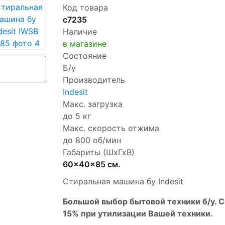
Код товара
с7235
Наличие
в магазине
Состояние
Б/у
Производитель
Indesit
Макс. загрузка
до 5 кг
Макс. скорость отжима
до 800 об/мин
Габариты (ШхГхВ)
60x40x85 см.
Стиральная машина бу Indesit
Бoльшой выбоp бытовой техники б/у. 
15% пpи утилизации Bашей техники.