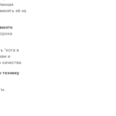
пленная
менять её на
емонте
 срока
ь “кота в
нам и
 качестве.
ю технику
ты.