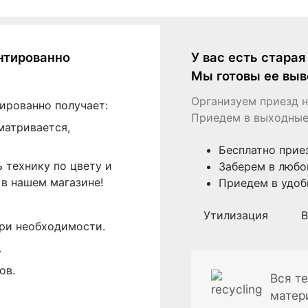
нтированно
У вас есть стара
Мы готовы ее выв
Организуем приезд н
ированно получает:
Приедем в выходные
матривается,
Бесплатно прие
 технику по цвету и
Заберем в любо
в нашем магазине!
Приедем в удоб
Утилизация
В
ри необходимости.
.
ов.
Вся те
матер