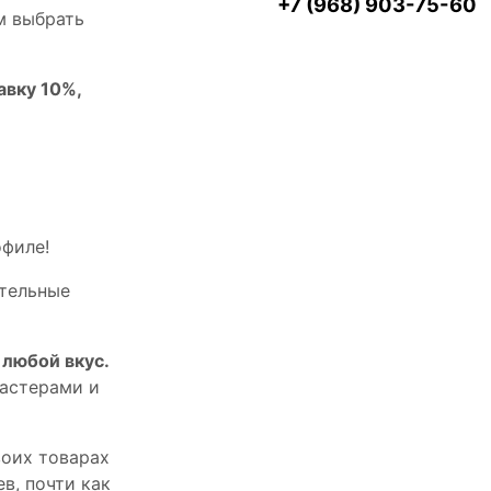
+7 (968) 903-75-60
м выбрать
авку 10%,
офилe!
тельныe
любой вкус.
астерами и
оих товарах
в, почти как