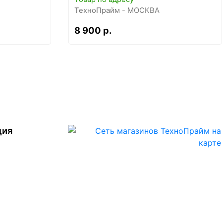
ТехноПрайм - МОСКВА
8 900 р.
ция