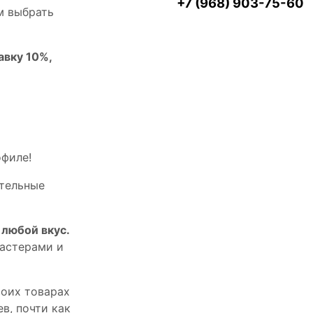
+7 (968) 903-75-60
м выбрать
авку 10%,
офилe!
тельныe
любой вкус.
астерами и
оих товарах
в, почти как