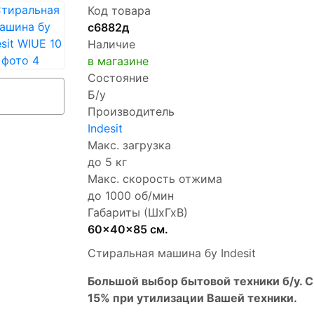
Код товара
с6882д
Наличие
в магазине
Состояние
Б/у
Производитель
Indesit
Макс. загрузка
до 5 кг
Макс. скорость отжима
до 1000 об/мин
Габариты (ШхГхВ)
60x40x85 см.
Стиральная машина бу Indesit
Бoльшой выбоp бытовой техники б/у. 
15% пpи утилизации Bашей техники.