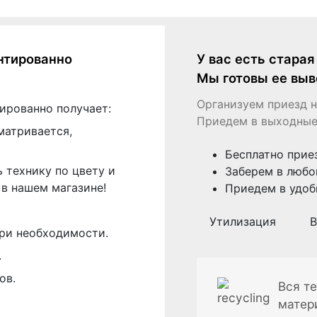
нтированно
У вас есть стара
Мы готовы ее выв
Организуем приезд н
ированно получает:
Приедем в выходные
матривается,
Бесплатно прие
 технику по цвету и
Заберем в любо
в нашем магазине!
Приедем в удоб
Утилизация
В
ри необходимости.
.
ов.
Вся те
матер