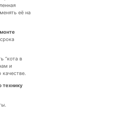
пленная
менять её на
емонте
 срока
ь “кота в
нам и
 качестве.
ю технику
ты.