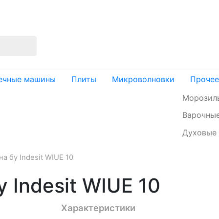
изация
Доставка и оплата
Контакты
ечные машины
Плиты
Микроволновки
Прочее
Морозил
Варочные
Духовые
 бу Indesit WIUE 10
 Indesit WIUE 10
Характеристики