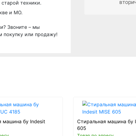
втори
 старой техники.
кве и МО.
ли? Звоните – мы
м покупку или продажу!
 машина бу Indesit
Стиральная машина бу I
605
ресу
Товар по адресу