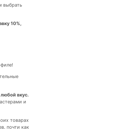
м выбрать
авку 10%,
офилe!
тельныe
любой вкус.
астерами и
оих товарах
в, почти как