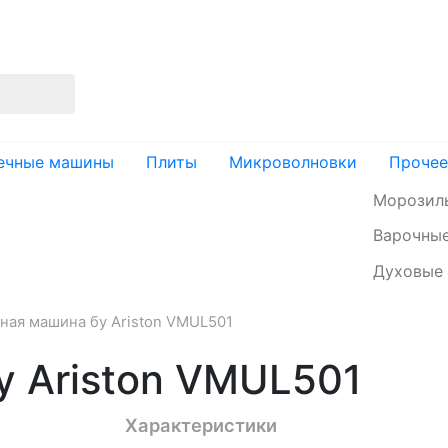
изация
Доставка и оплата
Контакты
ечные машины
Плиты
Микроволновки
Прочее
Морозил
Варочные
Духовые
ная машина бу Ariston VMUL501
у Ariston VMUL501
Характеристики