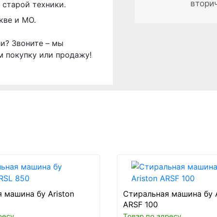
втори
 старой техники.
кве и МО.
ли? Звоните – мы
м покупку или продажу!
 машина бу Ariston
Стиральная машина бу A
ARSF 100
ресу
Товар по адресу