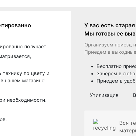
нтированно
У вас есть стара
Мы готовы ее выв
Организуем приезд н
ированно получает:
Приедем в выходные
матривается,
Бесплатно прие
 технику по цвету и
Заберем в любо
в нашем магазине!
Приедем в удоб
Утилизация
В
ри необходимости.
.
ов.
Вся те
матер