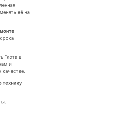
пленная
менять её на
емонте
 срока
ь “кота в
нам и
 качестве.
ю технику
ты.