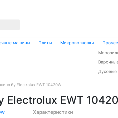
изация
Доставка и оплата
Контакты
ечные машины
Плиты
Микроволновки
Прочее
Морозил
Варочные
Духовые
шина бу Electrolux EWT 10420W
 Electrolux EWT 1042
Характеристики