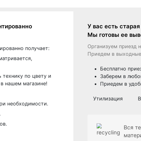
нтированно
У вас есть стара
Мы готовы ее выв
Организуем приезд н
ированно получает:
Приедем в выходные
матривается,
Бесплатно прие
 технику по цвету и
Заберем в любо
в нашем магазине!
Приедем в удоб
Утилизация
В
ри необходимости.
.
ов.
Вся те
матер