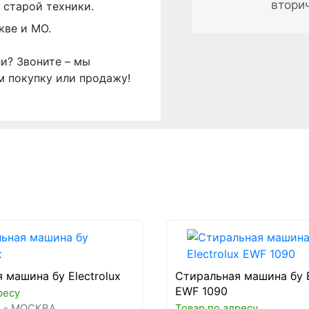
втори
 старой техники.
кве и МО.
ли? Звоните – мы
м покупку или продажу!
 машина бу Electrolux
Стиральная машина бу E
EWF 1090
ресу
 - МОСКВА
Товар по адресу