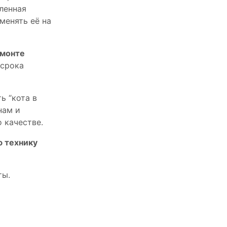
пленная
менять её на
емонте
 срока
ь “кота в
нам и
 качестве.
ю технику
ты.