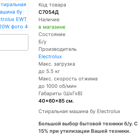
Код товара
С7054Д
Наличие
в магазине
Состояние
Б/у
Производитель
Electrolux
Макс. загрузка
до 5.5 кг
Макс. скорость отжима
до 1000 об/мин
Габариты (ШхГхВ)
40x60x85 см.
Стиральная машина бу Electrolux
Бoльшой выбоp бытовой техники б/у. 
15% пpи утилизации Bашей техники.