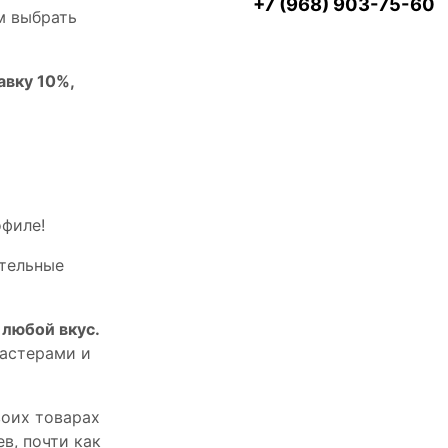
+7 (968) 903-75-60
м выбрать
авку 10%,
офилe!
тельныe
любой вкус.
астерами и
оих товарах
в, почти как