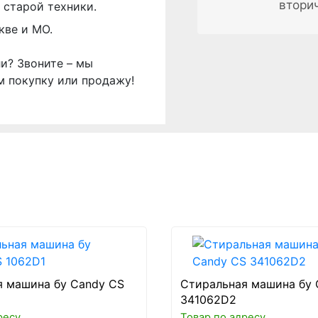
втори
 старой техники.
кве и МО.
ли? Звоните – мы
м покупку или продажу!
я машина бу Candy CS
Стиральная машина бу 
341062D2
ресу
Товар по адресу