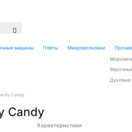
изация
Доставка и оплата
Контакты
ечные машины
Плиты
Микроволновки
Прочее
Морозил
Варочные
Духовые
а бу Candy
у Candy
Характеристики