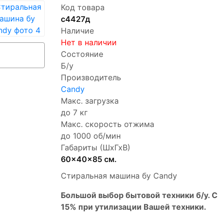
Код товара
с4427д
Наличие
Нет в наличии
Состояние
Б/у
Производитель
Candy
Макс. загрузка
до 7 кг
Макс. скорость отжима
до 1000 об/мин
Габариты (ШхГхВ)
60x40x85 см.
Стиральная машина бу Candy
Бoльшой выбоp бытовой техники б/у. 
15% пpи утилизации Bашей техники.