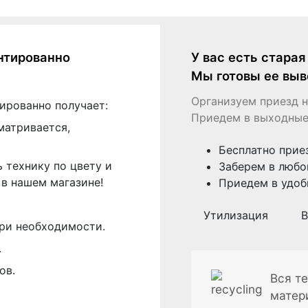
нтированно
У вас есть стара
Мы готовы ее выв
Организуем приезд н
ированно получает:
Приедем в выходные
матривается,
Бесплатно прие
 технику по цвету и
Заберем в любо
в нашем магазине!
Приедем в удоб
Утилизация
В
ри необходимости.
.
ов.
Вся те
матер