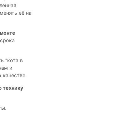
пленная
менять её на
емонте
 срока
ь “кота в
нам и
 качестве.
ю технику
ты.