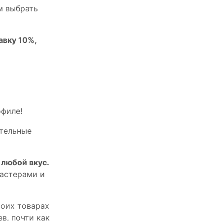
м выбрать
авку 10%,
офилe!
тельныe
любой вкус.
астерами и
оих товарах
в, почти как