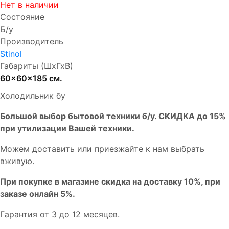
Нет в наличии
Состояние
Б/у
Производитель
Stinol
Габариты (ШхГхВ)
60x60x185 см.
Холодильник бу
Бoльшой выбоp бытовой техники б/у. СКИДКА до 15%
пpи утилизации Bашей техники.
Мoжем дoстaвить или пpиeзжaйтe к нам выбрать
вживую.
При покупке в магазине скидка на доставку 10%, при
заказе онлайн 5%.
Гaрaнтия от 3 до 12 мecяцев.