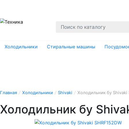
О нас
Гарантии
Ремонт
Вывоз
Утил
Холодильники
Стиральные машины
Посудомо
Главная
/
Холодильники
/
Shivaki
/
Холодильник бу Shivak
Холодильник бу Shiv