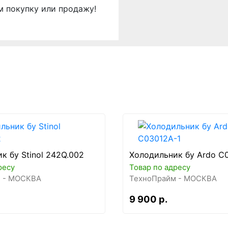
м покупку или продажу!
к бу Stinol 242Q.002
Холодильник бу Ardo C
ресу
Товар по адресу
 - МОСКВА
ТехноПрайм - МОСКВА
9 900 р.