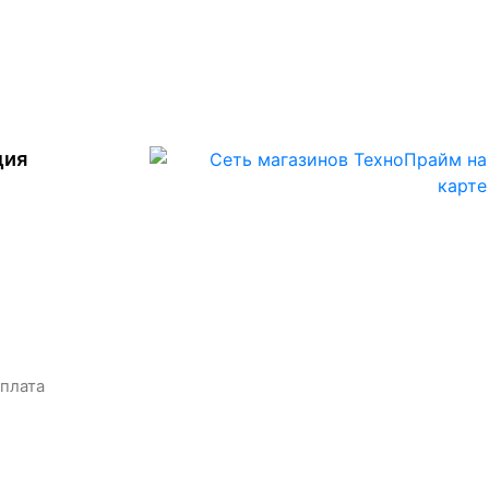
ция
оплата