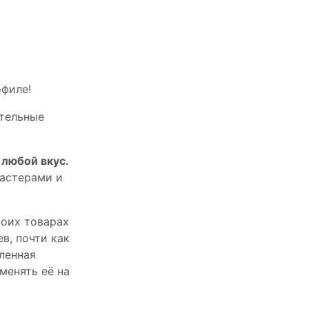
офилe!
тельныe
любой вкус.
астерами и
оих товарах
в, почти как
пленная
менять её на