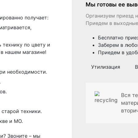
Мы готовы ее выв
Организуем приезд н
ированно получает:
Приедем в выходные
матривается,
Бесплатно прие
 технику по цвету и
Заберем в любо
в нашем магазине!
Приедем в удоб
Утилизация
В
ри необходимости.
.
ов.
Вся те
матер
втори
 старой техники.
кве и МО.
ли? Звоните – мы