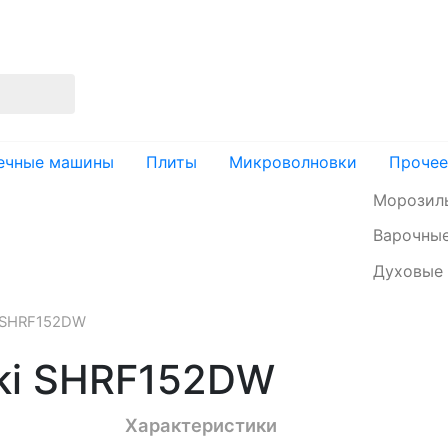
изация
Доставка и оплата
Контакты
ечные машины
Плиты
Микроволновки
Прочее
Морозил
Варочные
Духовые
i SHRF152DW
aki SHRF152DW
Характеристики