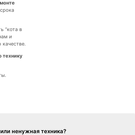
емонте
 срока
ь “кота в
нам и
 качестве.
ю технику
ты.
я или ненужная техника?