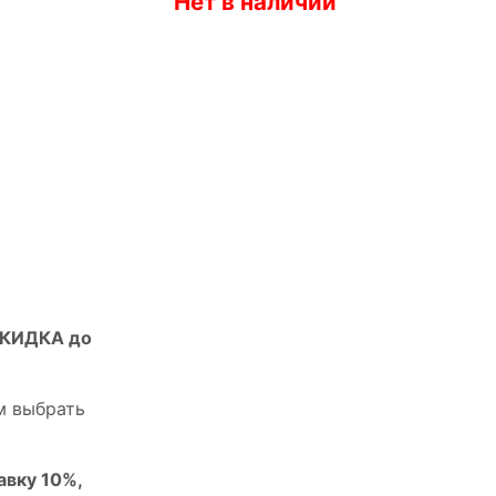
Нет в наличии
СКИДКА до
м выбрать
авку 10%,