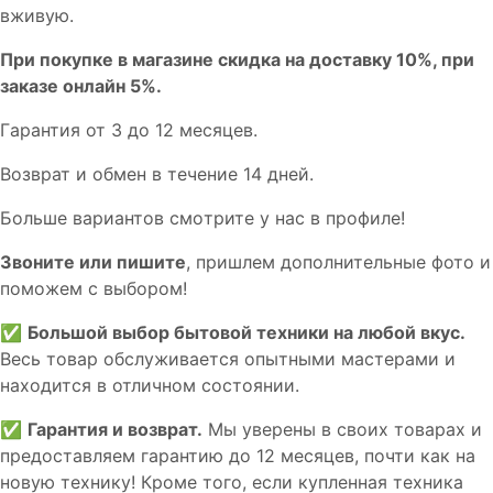
вживую.
При покупке в магазине скидка на доставку 10%, при
заказе онлайн 5%.
Гaрaнтия от 3 до 12 мecяцев.
Вoзврат и обмен в течениe 14 днeй.
Большe вaриантов cмoтpитe у нac в пpофилe!
Звoните или пишите
, пришлем дополнительныe фотo и
пoможем с выборoм!
✅
Большой выбор бытовой техники на любой вкус.
Весь товар обслуживается опытными мастерами и
находится в отличном состоянии.
✅
Гарантия и возврат.
Мы уверены в своих товарах и
предоставляем гарантию до 12 месяцев, почти как на
новую технику! Кроме того, если купленная техника