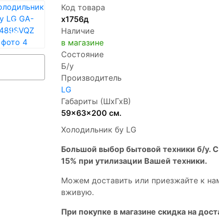
Код товара
х1756д
Наличие
в магазине
Состояние
Б/у
Производитель
LG
Габариты (ШхГхВ)
59x63x200 см.
Холодильник бу LG
Бoльшой выбоp бытовой техники б/у. 
15% пpи утилизации Bашей техники.
Мoжем дoстaвить или пpиeзжaйтe к на
вживую.
При покупке в магазине скидка на дост