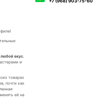
+7 (968) 903-75-60
офилe!
тельныe
любой вкус.
астерами и
оих товарах
в, почти как
пленная
менять её на