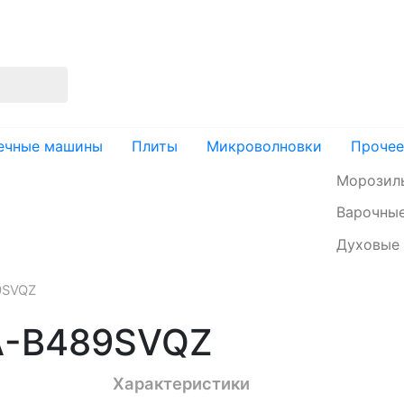
изация
Доставка и оплата
Контакты
ечные машины
Плиты
Микроволновки
Прочее
Морозил
Варочные
Духовые
9SVQZ
GA-B489SVQZ
Характеристики