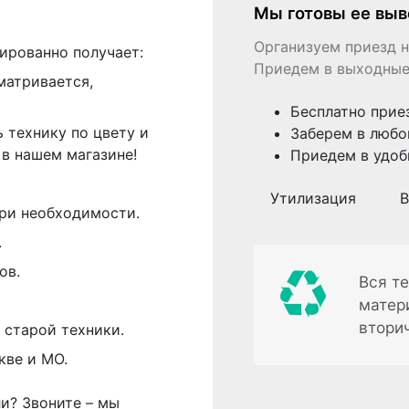
Мы готовы ее выв
Организуем приезд н
ированно получает:
Приедем в выходные
матривается,
Бесплатно прие
 технику по цвету и
Заберем в любо
в нашем магазине!
Приедем в удоб
Утилизация
В
ри необходимости.
.
ов.
Вся те
матер
втори
 старой техники.
кве и МО.
ли? Звоните – мы