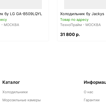
ик бу LG GA-B509LQYL
Холодильник бу Jackys
ресу
Товар по адресу
 - МОСКВА
ТехноПрайм - МОСКВА
31 800 р.
Каталог
Информа
Холодильники
О нас
Морозильные камеры
Гарантии