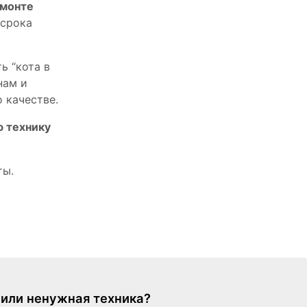
емонте
 срока
ь “кота в
нам и
 качестве.
ю технику
ты.
я или ненужная техника?