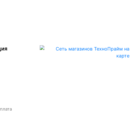
ция
оплата