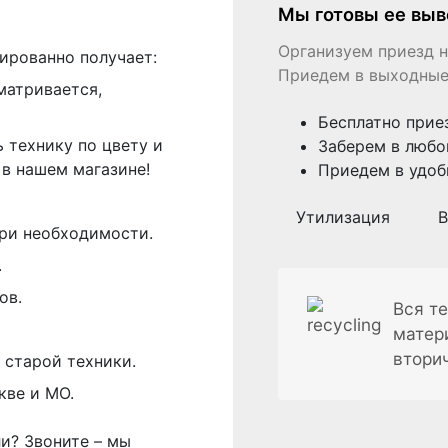
Мы готовы ее выв
Организуем приезд н
ированно получает:
Приедем в выходные
матривается,
Бесплатно прие
 технику по цвету и
Заберем в любо
в нашем магазине!
Приедем в удоб
Утилизация
В
ри необходимости.
.
ов.
Вся те
матер
втори
 старой техники.
кве и МО.
ли? Звоните – мы