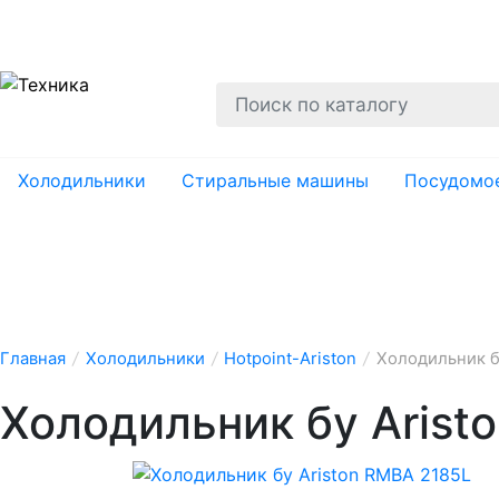
О нас
Гарантии
Ремонт
Вывоз
Утил
Холодильники
Стиральные машины
Посудомо
Главная
/
Холодильники
/
Hotpoint-Ariston
/
Холодильник б
Холодильник бу Arist