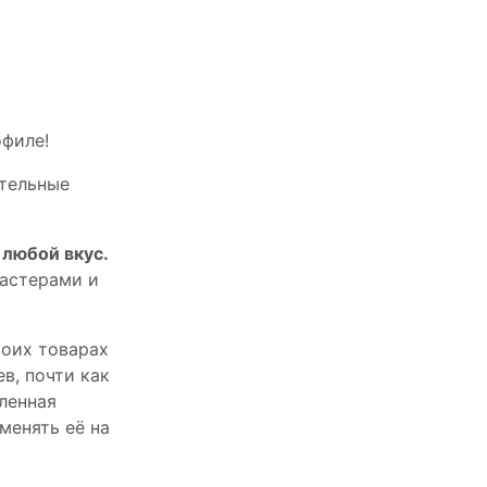
офилe!
тельныe
любой вкус.
астерами и
оих товарах
в, почти как
пленная
менять её на