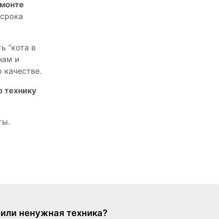
емонте
 срока
ь “кота в
нам и
 качестве.
ю технику
ты.
я или ненужная техника?