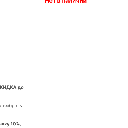
Нет в наличии
СКИДКА до
м выбрать
авку 10%,