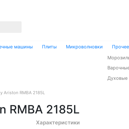
изация
Доставка и оплата
Контакты
ечные машины
Плиты
Микроволновки
Прочее
Морозил
Варочные
Духовые
у Ariston RMBA 2185L
on RMBA 2185L
Характеристики