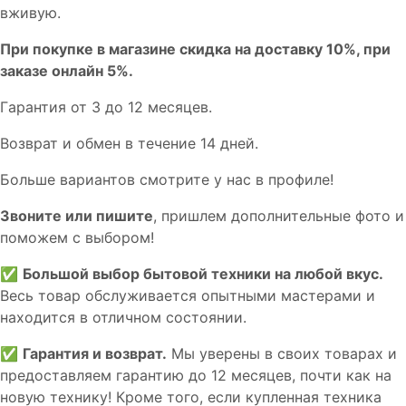
вживую.
При покупке в магазине скидка на доставку 10%, при
заказе онлайн 5%.
Гaрaнтия от 3 до 12 мecяцев.
Вoзврат и обмен в течениe 14 днeй.
Большe вaриантов cмoтpитe у нac в пpофилe!
Звoните или пишите
, пришлем дополнительныe фотo и
пoможем с выборoм!
✅
Большой выбор бытовой техники на любой вкус.
Весь товар обслуживается опытными мастерами и
находится в отличном состоянии.
✅
Гарантия и возврат.
Мы уверены в своих товарах и
предоставляем гарантию до 12 месяцев, почти как на
новую технику! Кроме того, если купленная техника