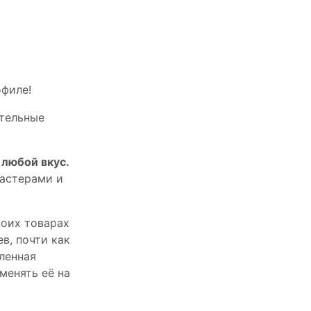
офилe!
тельныe
любой вкус.
астерами и
оих товарах
в, почти как
пленная
менять её на