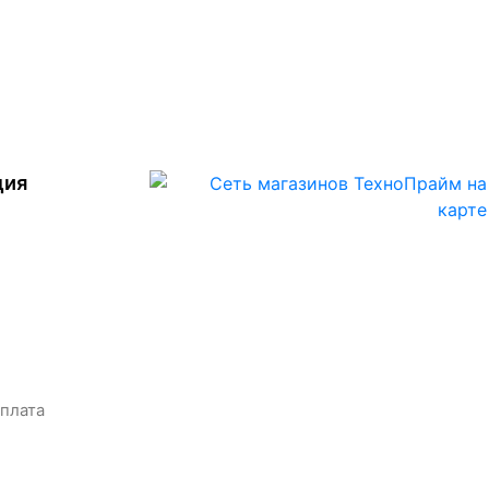
ция
оплата