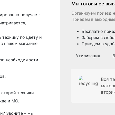
Мы готовы ее выв
Организуем приезд н
ированно получает:
Приедем в выходные
матривается,
Бесплатно прие
 технику по цвету и
Заберем в любо
в нашем магазине!
Приедем в удоб
Утилизация
В
ри необходимости.
.
ов.
Вся те
матер
втори
 старой техники.
кве и МО.
ли? Звоните – мы