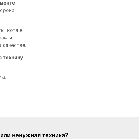
емонте
 срока
ь “кота в
нам и
 качестве.
ю технику
ты.
я или ненужная техника?