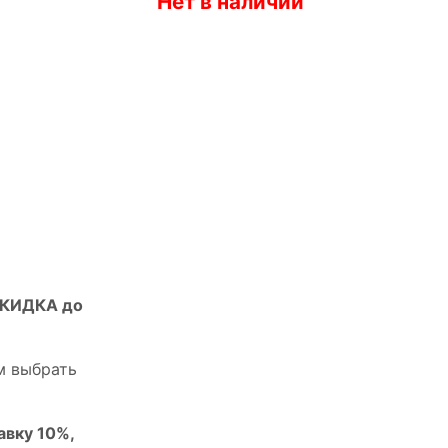
Нет в наличии
СКИДКА до
м выбрать
авку 10%,