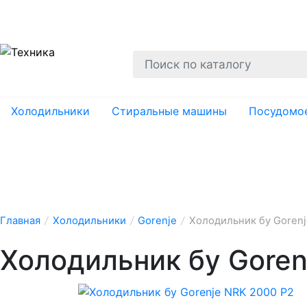
О нас
Гарантии
Ремонт
Вывоз
Утил
Холодильники
Стиральные машины
Посудомо
Главная
/
Холодильники
/
Gorenje
/
Холодильник бу Gorenj
Холодильник бу Goren