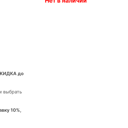
Нет в наличии
СКИДКА до
м выбрать
авку 10%,