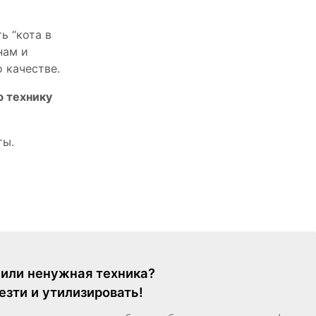
ь “кота в
нам и
 качестве.
ю технику
ты.
я или ненужная техника?
езти и утилизировать!