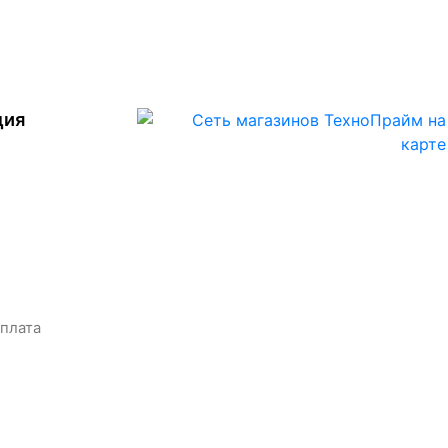
ция
оплата