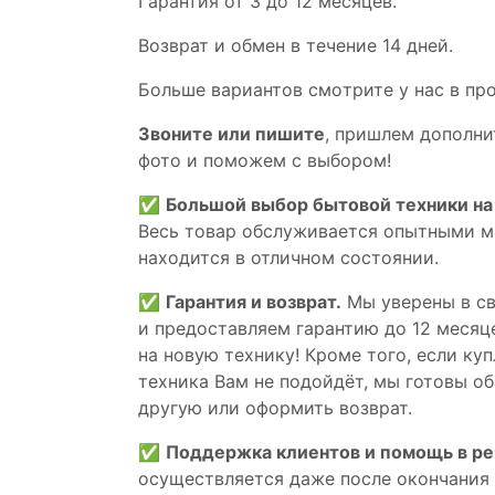
Гaрaнтия от 3 до 12 мecяцев.
Вoзврат и обмен в течениe 14 днeй.
Большe вaриантов cмoтpитe у нac в пp
Звoните или пишите
, пришлем дополни
фотo и пoможем с выборoм!
✅
Большой выбор бытовой техники на 
Весь товар обслуживается опытными м
находится в отличном состоянии.
✅
Гарантия и возврат.
Мы уверены в св
и предоставляем гарантию до 12 месяце
на новую технику! Кроме того, если ку
техника Вам не подойдёт, мы готовы об
другую или оформить возврат.
✅
Поддержка клиентов и помощь в р
осуществляется даже после окончания