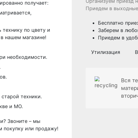
Организуем приезд н
ированно получает:
Приедем в выходные
матривается,
Бесплатно прие
 технику по цвету и
Заберем в любо
в нашем магазине!
Приедем в удоб
Утилизация
В
ри необходимости.
.
ов.
Вся те
матер
втори
 старой техники.
кве и МО.
ли? Звоните – мы
м покупку или продажу!