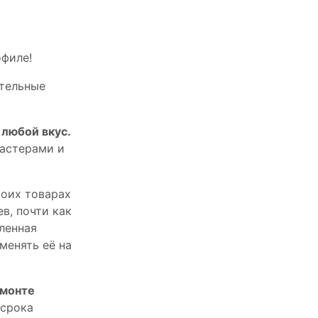
офилe!
тельныe
любой вкус.
астерами и
оих товарах
в, почти как
пленная
менять её на
емонте
 срока