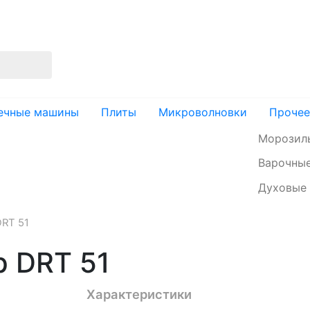
изация
Доставка и оплата
Контакты
ечные машины
Плиты
Микроволновки
Прочее
Морозил
Варочные
Духовые
RT 51
р DRT 51
Характеристики