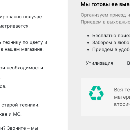
Мы готовы ее выв
Организуем приезд н
ированно получает:
Приедем в выходные
матривается,
Бесплатно прие
 технику по цвету и
Заберем в любо
в нашем магазине!
Приедем в удоб
Утилизация
В
ри необходимости.
.
ов.
Вся те
матер
втори
 старой техники.
кве и МО.
ли? Звоните – мы