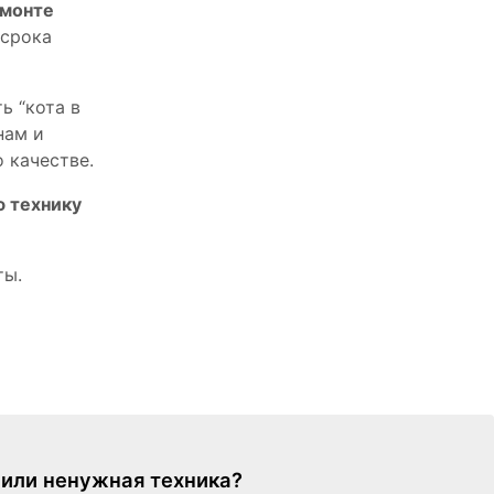
емонте
 срока
ь “кота в
нам и
 качестве.
ю технику
ты.
я или ненужная техника?