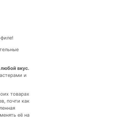
офилe!
тельныe
любой вкус.
астерами и
оих товарах
в, почти как
пленная
менять её на