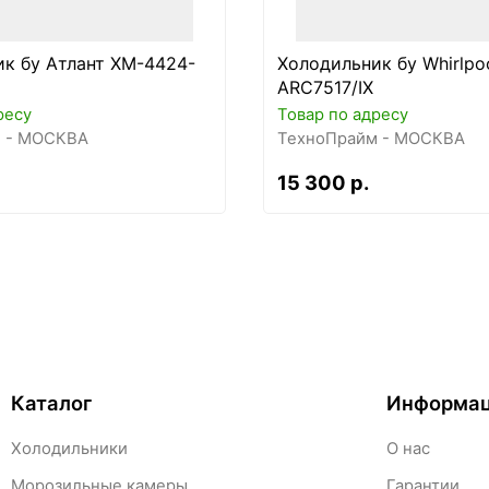
к бу Атлант ХМ-4424-
Холодильник бу Whirlpo
ARC7517/IX
ресу
Товар по адресу
 - МОСКВА
ТехноПрайм - МОСКВА
15 300 р.
Каталог
Информа
Холодильники
О нас
Морозильные камеры
Гарантии