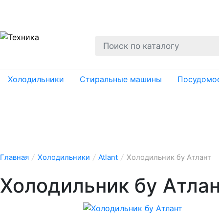
О нас
Гарантии
Ремонт
Вывоз
Утил
Холодильники
Стиральные машины
Посудомо
Главная
/
Холодильники
/
Atlant
/
Холодильник бу Атлант
Холодильник бу Атла