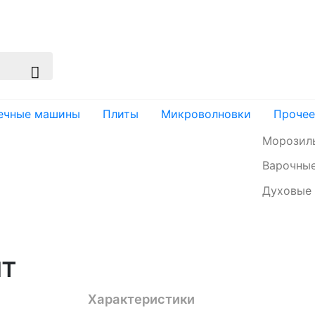
изация
Доставка и оплата
Контакты
ечные машины
Плиты
Микроволновки
Прочее
Морозил
Варочные
Духовые
нт
Характеристики