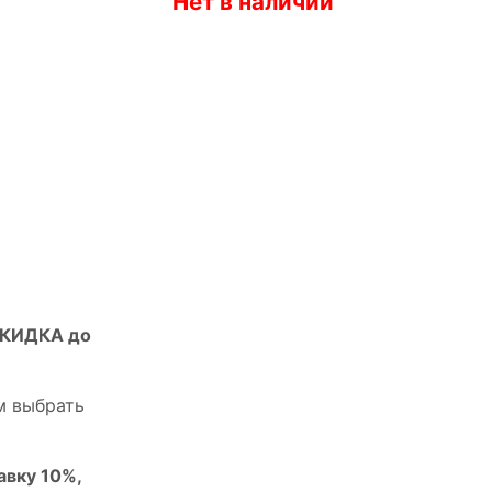
Нет в наличии
СКИДКА до
м выбрать
авку 10%,