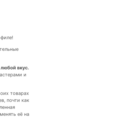
офилe!
тельныe
любой вкус.
астерами и
оих товарах
в, почти как
пленная
менять её на