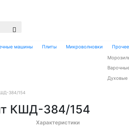
изация
Доставка и оплата
Контакты
ечные машины
Плиты
Микроволновки
Прочее
Морозил
Варочные
Духовые
КШД-384/154
нт КШД-384/154
Характеристики