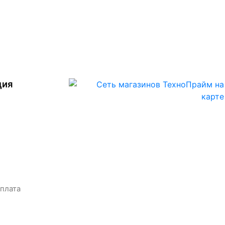
ция
оплата