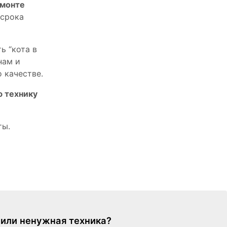
емонте
 срока
ь “кота в
нам и
 качестве.
ю технику
ты.
я или ненужная техника?