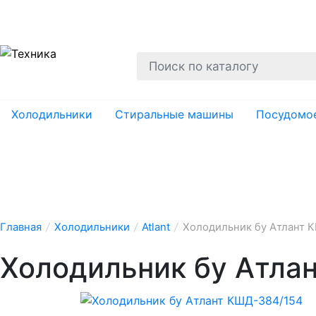
О нас
Гарантии
Ремонт
Вывоз
Утил
Холодильники
Стиральные машины
Посудомо
Главная
/
Холодильники
/
Atlant
/
Холодильник бу Атлант 
Холодильник бу Атла