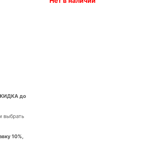
Нет в наличии
СКИДКА до
м выбрать
авку 10%,