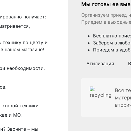
Мы готовы ее выв
Организуем приезд н
ированно получает:
Приедем в выходные
матривается,
Бесплатно прие
 технику по цвету и
Заберем в любо
в нашем магазине!
Приедем в удоб
Утилизация
В
ри необходимости.
.
ов.
Вся те
матер
втори
 старой техники.
кве и МО.
ли? Звоните – мы