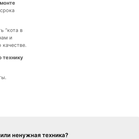
емонте
 срока
ь “кота в
нам и
 качестве.
ю технику
ты.
я или ненужная техника?