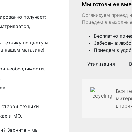
Мы готовы ее выв
Организуем приезд н
ированно получает:
Приедем в выходные
матривается,
Бесплатно прие
 технику по цвету и
Заберем в любо
в нашем магазине!
Приедем в удоб
Утилизация
В
ри необходимости.
.
ов.
Вся те
матер
втори
 старой техники.
кве и МО.
ли? Звоните – мы