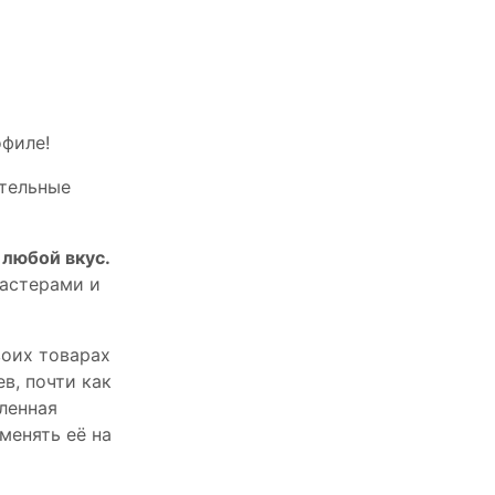
офилe!
тельныe
любой вкус.
астерами и
оих товарах
в, почти как
пленная
менять её на