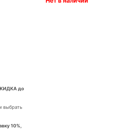
Нет в наличии
СКИДКА до
м выбрать
авку 10%,