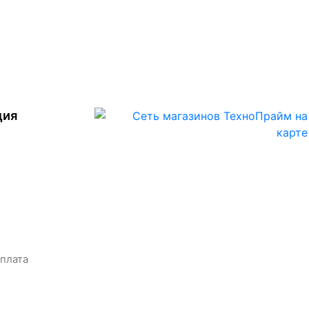
ция
оплата