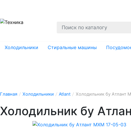
О нас
Гарантии
Ремонт
Вывоз
Утил
Холодильники
Стиральные машины
Посудомо
Главная
/
Холодильники
/
Atlant
/
Холодильник бу Атлант 
Холодильник бу Атла